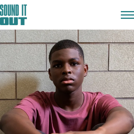
Ver
IN ENGLISH
OBSERVA
ESCUCHA
HABLA
REFLEXIONA
RECURSOS