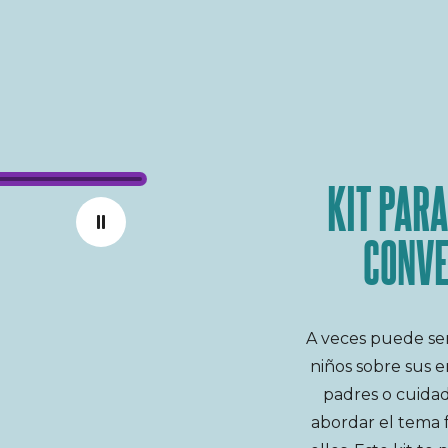
TEMA
KIT PARA
Toggle the animation
Stop the animation
TADES
CONVE
APOYO
A veces puede ser 
niños sobre sus 
padres o cuida
abordar el tema