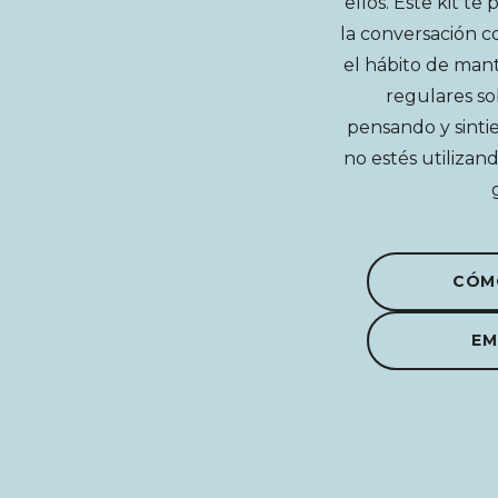
ellos. Este kit te
la conversación co
el hábito de man
regulares so
pensando y sinti
no estés utilizan
CÓM
EM