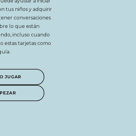
 puede ayudar a iniciar
n tus niños y adquirir
tener conversaciones
bre lo que están
endo, incluso cuando
do estas tarjetas como
guía.
O JUGAR
PEZAR