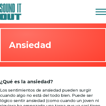
IN ENGLISH
OBSERVA
Ansiedad
ESCUCHA
HABLA
REFLEXIONA
RECURSOS
¿Qué es la ansiedad?
Los sentimientos de ansiedad pueden surgir
cuando algo no está del todo bien. Puede ser
lógico sentir ansiedad (como cuando un joven ni
siquiera ha empezado una tarea que ya casi tiene