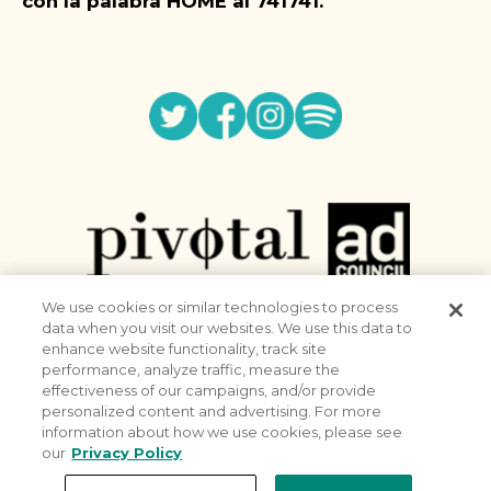
con la palabra HOME al 741741.
Twitter
Facebook
Instagram
Spotify
We use cookies or similar technologies to process
data when you visit our websites. We use this data to
©2025 Ad Council
enhance website functionality, track site
performance, analyze traffic, measure the
About
effectiveness of our campaigns, and/or provide
Terms of Use
personalized content and advertising. For more
Privacy Policy
information about how we use cookies, please see
Gestionar preferencias (en inglés)
our
Privacy Policy