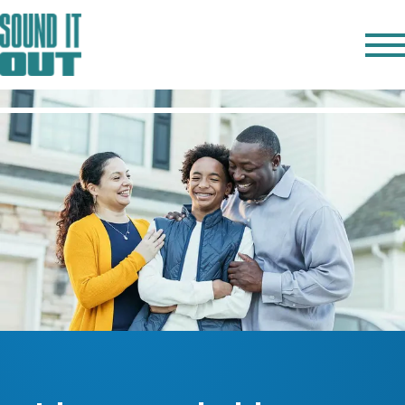
IN ENGLISH
OBSERVA
ESCUCHA
HABLA
REFLEXIONA
RECURSOS